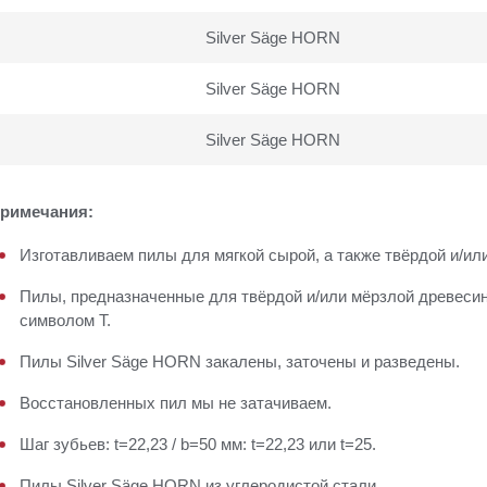
Silver Säge HORN
Silver Säge HORN
Silver Säge HORN
римечания:
Изготавливаем пилы для мягкой сырой, а также твёрдой и/ил
Пилы, предназначенные для твёрдой и/или мёрзлой древеси
символом T.
Пилы Silver Säge HORN закалены, заточены и разведены.
Восстановленных пил мы не затачиваем.
Шаг зубьев: t=22,23 / b=50 мм: t=22,23 или t=25.
Пилы Silver Säge HORN из углеродистой стали.