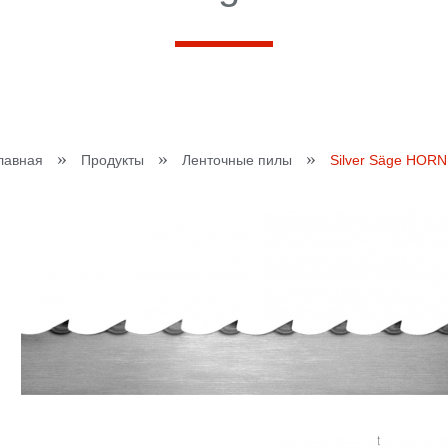
»
»
»
лавная
Продукты
Ленточные пилы
Silver Säge HORN