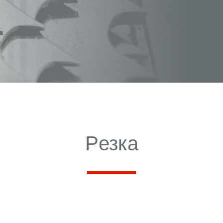
Pезка