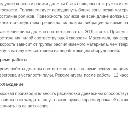
едущие колеса и ролики должны быть очищены от стружки и см
лоскости. Ролики следует передвинуть ближе зоны резки матер
остояние роликов. Поверхность роликов на всей длине должна
вляются-следствем трещин на пилах и их вибрации во время р
атяжение пилы должно соответствовать с ЭТД станка. Приступа
остижения пилой соотвествующей скорости. Максимальная скор
корость зависит от группы распиливаемого материала, чем твёр
илу в натянутом состоянии на неработающем оборудований.
ремя работы
ремя работы должны соответствовать с нашими рекомендациям
ерегрева и усталости пилы. Рекомендуем после работы, 12 часо
хлаждение
ысокая производительность распиловки древесины способствуе
равильно охлаждать пилу, а также нужна корректировка её натя
овлиять на её натяжение.