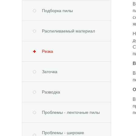
В
п
Подборка пилы
с
я
Распиливаемый материал
Н
д
С
Pезка
п
В
Заточка
В
п
О
Разводка
В
п
Проблемы - ленточные пилы
п
Проблемы - широкие