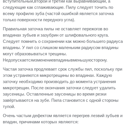
вступительный,второй и третий как выравнивающий, а
следующие как сглаживающие. Пилу следует точить по
всему профилю зуба (частой ошибкой является заточка
только поверхности передного угла).
Правильная заточка пилы не оставляет пережогов во
впадинах зубьев и зазубрин от шлифовального круга.
Следует помнить о сохранении как можно большего радиуса
впадины. У пил со слишком маленьким радиусом впадины
могут образовываться трещины.
Недопускаетсяизменениевпадинывменьшуюсторону.
Частая заточка продлевает срок службы пил, поскольку при
этом устраняются микротрещины во впадинах. Каждую
заточку необходимо производить до момента устранения
микротрещин. После окончания заточки следует удалить
заусеницы. Оставленные заусеницы во время резки
завёртываются на зубе. Пила становится с одной стороны
тупой.
Очень частым дефектом является перегрев лезвий зубьев и
впадин, причинами которых являются: