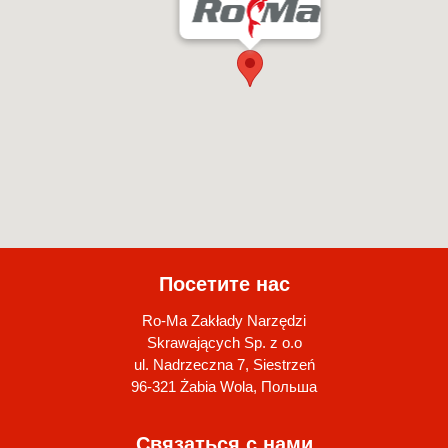
Посетите нас
Ro-Ma Zakłady Narzędzi
Skrawających Sp. z o.o
ul. Nadrzeczna 7, Siestrzeń
96-321 Żabia Wola, Польша
Связаться с нами