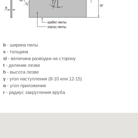
b
- ширина пилы
s
- толщина
sl
- величина разводки на сторону
t
- деление лезве
h
- высота лезве
γ
- угол наступления (8-10 или 12-15)
α
- угол приложения
r
- радиус закругления вруба